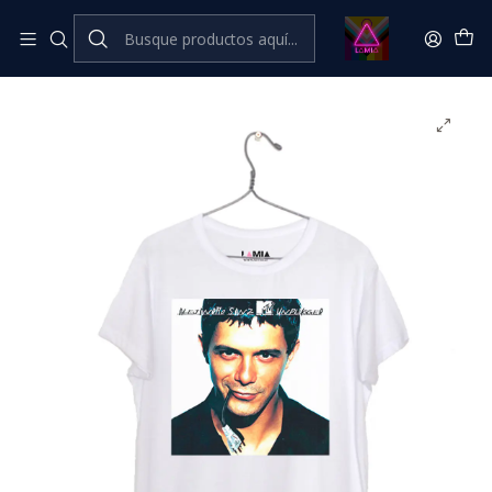
Inicio
Catálogo Classic
Música Classic
Alejandro Sanz MTV Unplugged #1