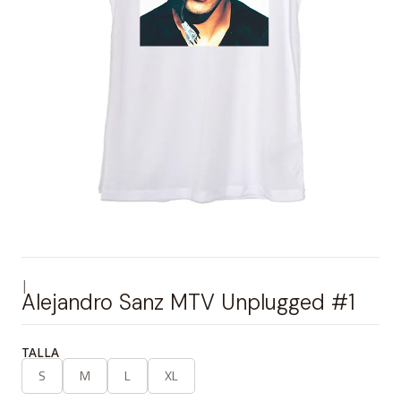
|
Alejandro Sanz MTV Unplugged #1
TALLA
S
M
L
XL