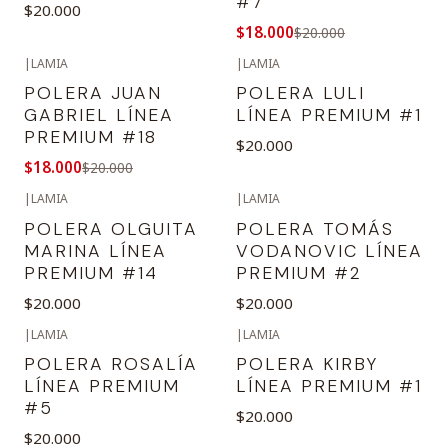
#7
$20.000
$18.000
$20.000
|
LAMIA
|
LAMIA
-10%
OFF
POLERA JUAN
POLERA LULI
GABRIEL LÍNEA
LÍNEA PREMIUM #1
PREMIUM #18
$20.000
$18.000
$20.000
|
LAMIA
|
LAMIA
POLERA OLGUITA
POLERA TOMÁS
MARINA LÍNEA
VODANOVIC LÍNEA
PREMIUM #14
PREMIUM #2
$20.000
$20.000
|
LAMIA
|
LAMIA
POLERA ROSALÍA
POLERA KIRBY
LÍNEA PREMIUM
LÍNEA PREMIUM #1
#5
$20.000
$20.000