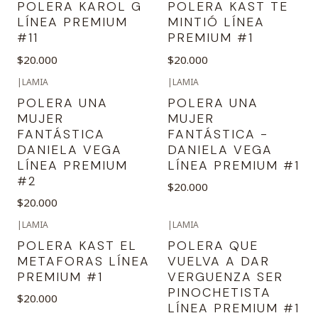
POLERA KAROL G
POLERA KAST TE
LÍNEA PREMIUM
MINTIÓ LÍNEA
#11
PREMIUM #1
$20.000
$20.000
|
LAMIA
|
LAMIA
POLERA UNA
POLERA UNA
MUJER
MUJER
FANTÁSTICA
FANTÁSTICA -
DANIELA VEGA
DANIELA VEGA
LÍNEA PREMIUM
LÍNEA PREMIUM #1
#2
$20.000
$20.000
|
LAMIA
|
LAMIA
POLERA KAST EL
POLERA QUE
METAFORAS LÍNEA
VUELVA A DAR
PREMIUM #1
VERGUENZA SER
PINOCHETISTA
$20.000
LÍNEA PREMIUM #1