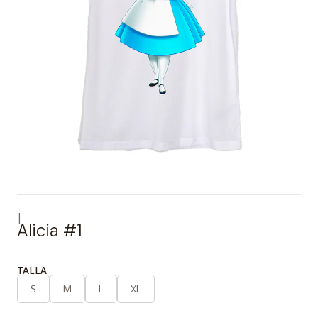
|
Alicia #1
TALLA
S
M
L
XL