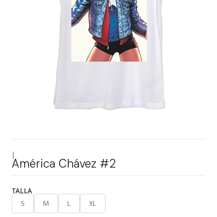
|
América Chávez #2
TALLA
S
M
L
XL