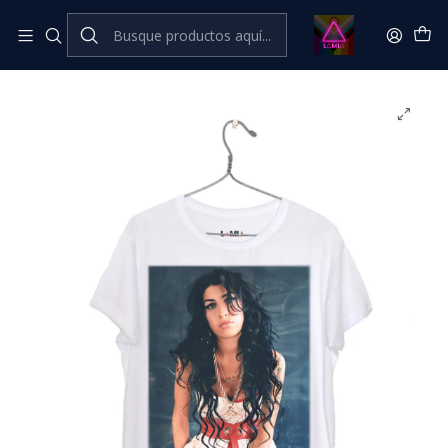
Inicio
Catálogo Classic
Música Classic
Amy Winehouse #2