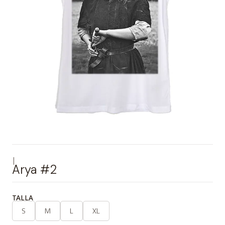
|
Arya #2
TALLA
S
M
L
XL