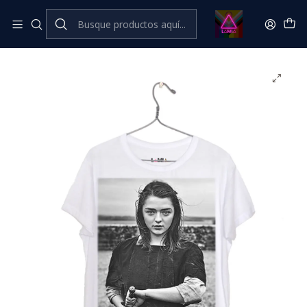
Inicio
Catálogo Classic
⭐ CLÁSICOS LÂMIA⭐ Classic
Arya #2