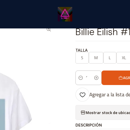
Inicio
Catálogo Classic
Música Classic
Billie Eilish #1
|
Billie Eilish #
TALLA
S
M
L
XL
AGR
Cantidad
Agregar a la lista d
Mostrar stock de ubica
DESCRIPCIÓN