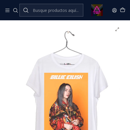
Inicio
Catálogo Classic
Música Classic
Billie Eilish #7