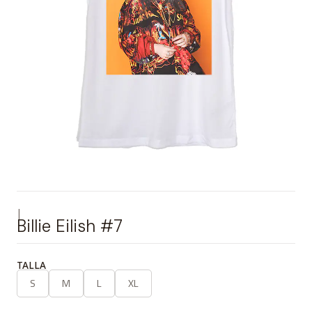
|
Billie Eilish #7
TALLA
S
M
L
XL