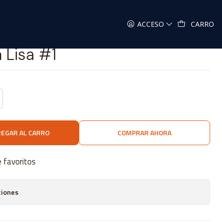
ACCESO
CARRO
 Lisa #1
EGAR AL CARRO
COMPRAR AHORA
e favoritos
ciones