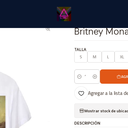
Inicio
Catálogo Classic
Música Classic
Britney Mona Lisa #1
|
Britney Mona
TALLA
S
M
L
XL
AGR
Cantidad
Agregar a la lista d
Mostrar stock de ubica
DESCRIPCIÓN