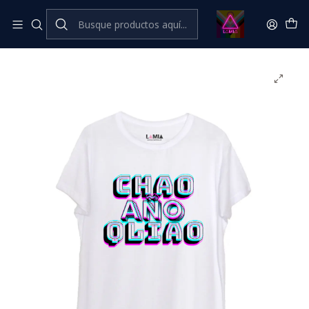
Inicio
Catálogo Classic
Frases Classic
Chao Año Qliao #3