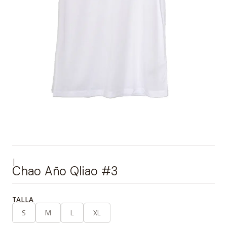
|
Chao Año Qliao #3
TALLA
S
M
L
XL