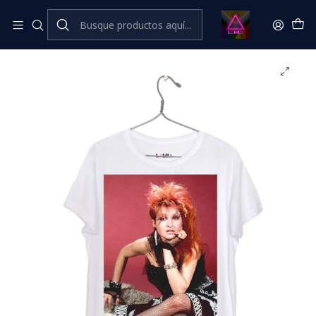
Inicio
Catálogo Classic
Música Classic
Cyndi Lauper #2