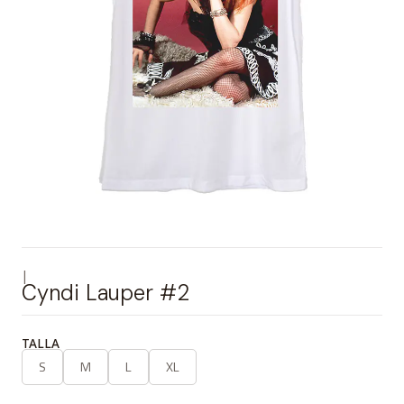
|
Cyndi Lauper #2
TALLA
S
M
L
XL