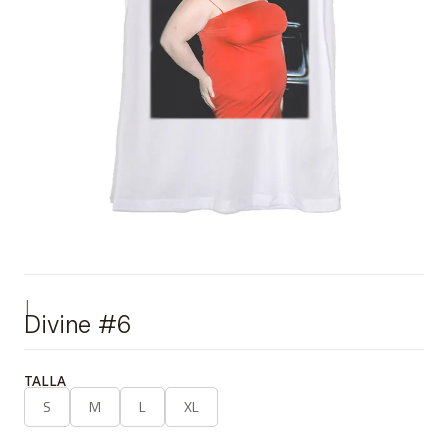
|
Divine #6
TALLA
S
M
L
XL