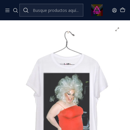
Inicio
Catálogo Classic
LGBTIQANB+ Classic
Divine #6