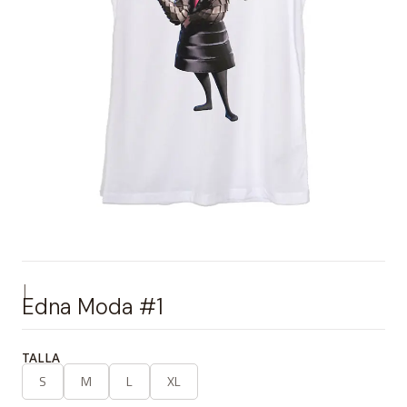
|
Edna Moda #1
TALLA
S
M
L
XL