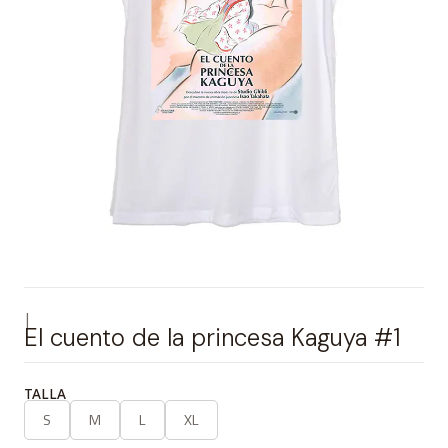
|
El cuento de la princesa Kaguya #1
TALLA
S
M
L
XL