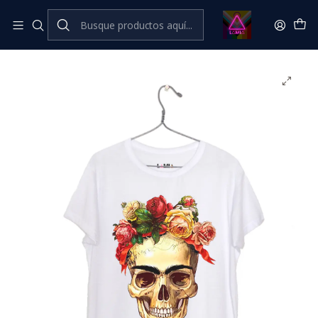
Inicio
Catálogo Classic
⭐ CLÁSICOS LÂMIA⭐ Classic
Frida Kahlo #10