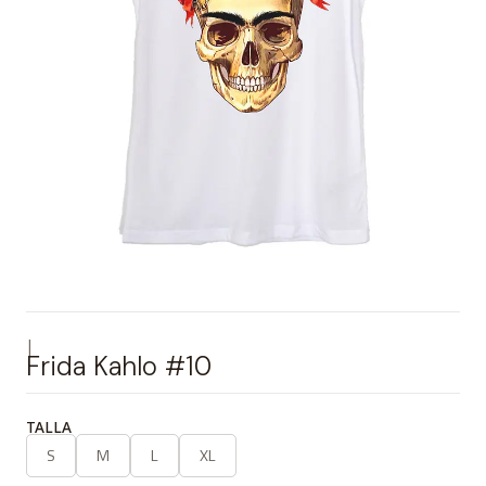
|
Frida Kahlo #10
TALLA
S
M
L
XL