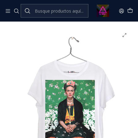
Inicio
Catálogo Classic
⭐ CLÁSICOS LÂMIA⭐ Classic
Frida Kahlo #6