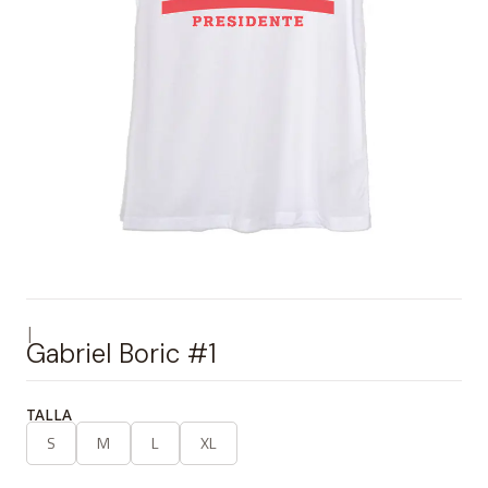
|
Gabriel Boric #1
TALLA
S
M
L
XL