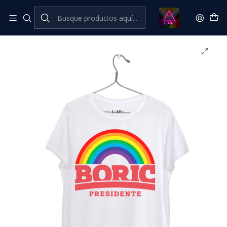
Inicio
💥​ESTRENOS​
Gabriel Boric #1