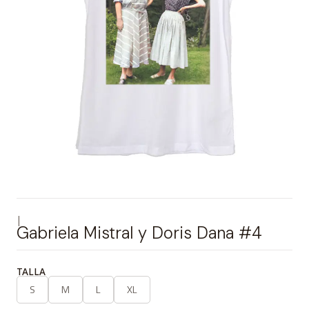
|
Gabriela Mistral y Doris Dana #4
TALLA
S
M
L
XL