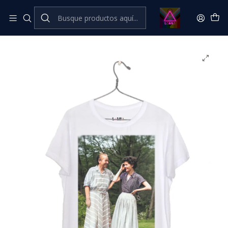
Inicio
Catálogo Classic
Feminismo💜​🔥​ Classic
Gabriela Mistral y Doris Dana #4