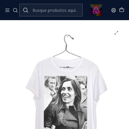
Inicio
Catálogo Classic
Feminismo💜​🔥​ Classic
Gladys Marín #1