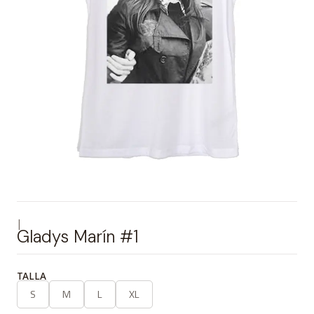
|
Gladys Marín #1
TALLA
S
M
L
XL