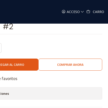
ACCESO
CARRO
n #2
EGAR AL CARRO
COMPRAR AHORA
e favoritos
ciones