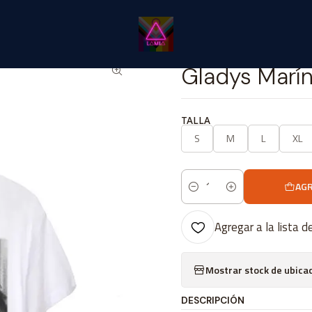
Inicio
Catálogo Classic
Feminismo💜​🔥​ Classic
Gladys Marín #2
|
Gladys Marí
TALLA
S
M
L
XL
AGR
Cantidad
Agregar a la lista d
Mostrar stock de ubica
DESCRIPCIÓN