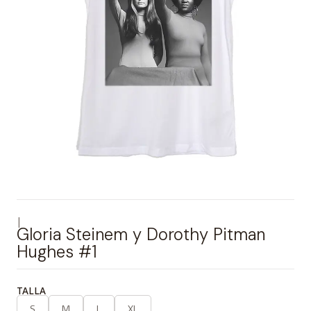
|
Gloria Steinem y Dorothy Pitman
Hughes #1
TALLA
S
M
L
XL