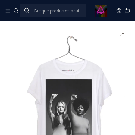
Inicio
Catálogo Classic
Feminismo💜​🔥​ Classic
Gloria Steinem y Dorothy Pitman Hughes #1