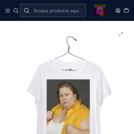
Inicio
Catálogo Classic
Cine Series y TV Classic
Goya / Vis a Vis #1