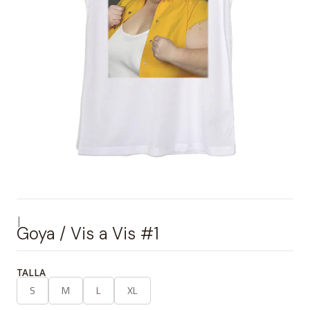
|
Goya / Vis a Vis #1
TALLA
S
M
L
XL