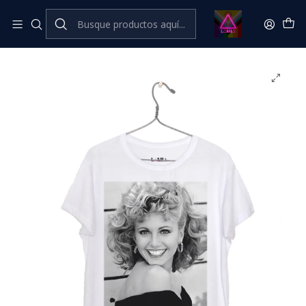
Inicio
Catálogo Classic
⭐ CLÁSICOS LÂMIA⭐ Classic
Olivia Newton John - Sandy - Grease #2