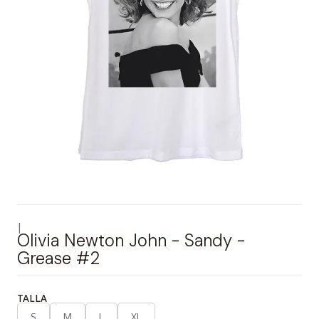
|
Olivia Newton John - Sandy -
Grease #2
TALLA
S
M
L
XL