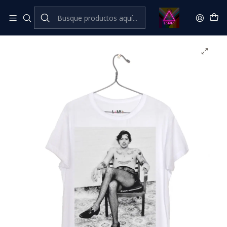
Inicio
Catálogo Classic
Música Classic
Harry Styles #3