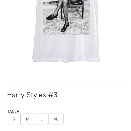
|
Harry Styles #3
TALLA
S
M
L
XL