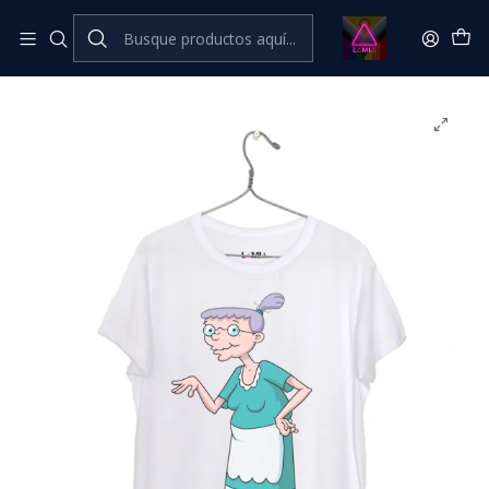
Inicio
Catálogo Classic
Cine Series y TV Classic
Abuela "Pookie" Gertie - Hey Arnold! #3