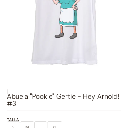
|
Abuela "Pookie" Gertie - Hey Arnold!
#3
TALLA
S
M
L
XL