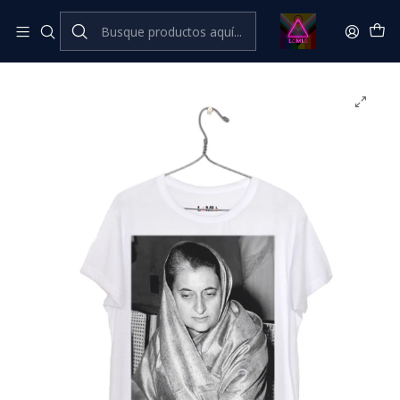
Inicio
Catálogo Classic
Feminismo💜​🔥​ Classic
Indira Gandhi #1