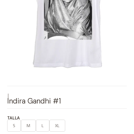
|
Indira Gandhi #1
TALLA
S
M
L
XL