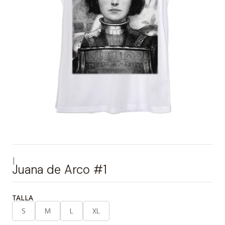
|
Juana de Arco #1
TALLA
S
M
L
XL