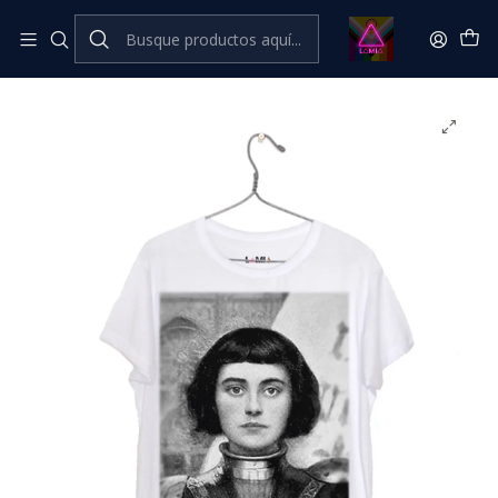
Inicio
Catálogo Classic
Feminismo💜​🔥​ Classic
Juana de Arco #1