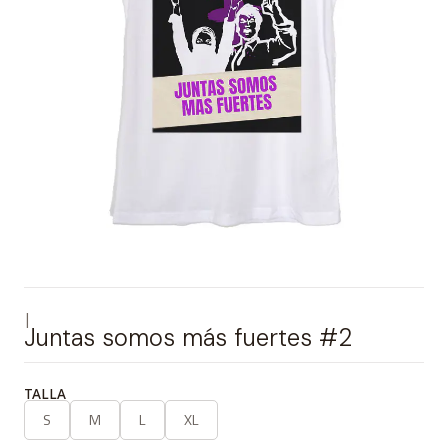
|
Juntas somos más fuertes #2
TALLA
S
M
L
XL