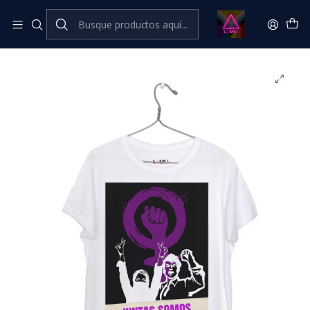
Inicio
Catálogo Classic
⭐ CLÁSICOS LÂMIA⭐ Classic
Juntas somos más fuertes #2