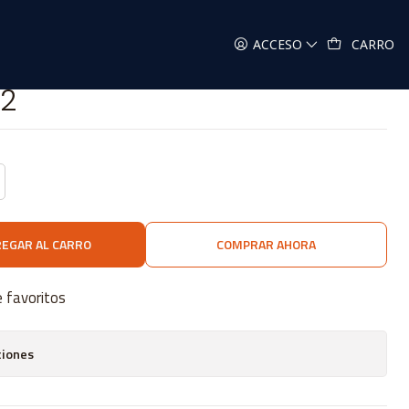
ACCESO
CARRO
#2
EGAR AL CARRO
COMPRAR AHORA
e favoritos
ciones