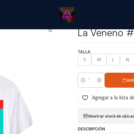
Inicio
Catálogo Classic
LGBTIQANB+ Classic
La Veneno #2
|
La Veneno 
TALLA
S
M
L
XL
AGR
Cantidad
Agregar a la lista d
Mostrar stock de ubica
DESCRIPCIÓN