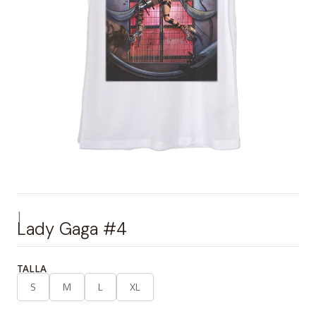
|
Lady Gaga #4
TALLA
S
M
L
XL