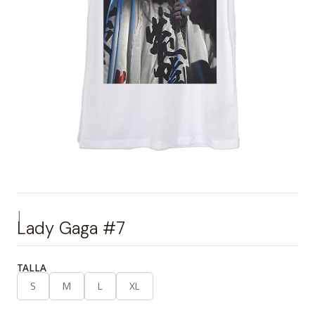
|
Lady Gaga #7
TALLA
S
M
L
XL