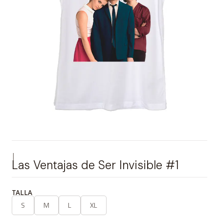
|
Las Ventajas de Ser Invisible #1
TALLA
S
M
L
XL