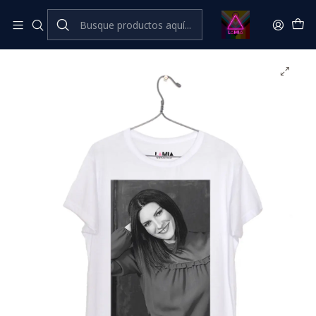
Inicio
Catálogo Classic
Música Classic
Laura Pausini #7