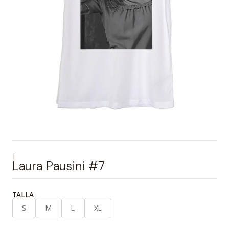
|
Laura Pausini #7
TALLA
S
M
L
XL