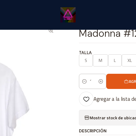
Inicio
Catálogo Classic
Música Classic
Madonna #12
|
Madonna #1
TALLA
S
M
L
XL
AGR
Cantidad
Agregar a la lista d
Mostrar stock de ubica
DESCRIPCIÓN