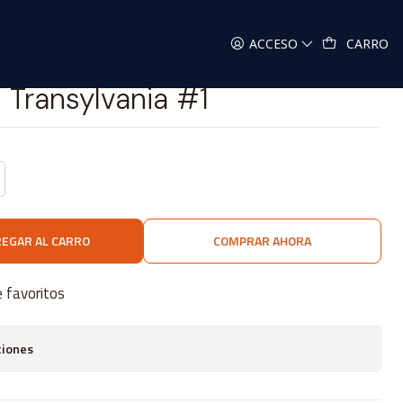
ania #1
ACCESO
CARRO
l Transylvania #1
EGAR AL CARRO
COMPRAR AHORA
e favoritos
ciones