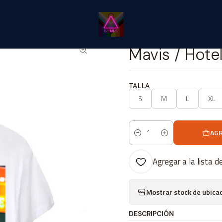
Catálogo Classic
Cine Series y TV Classic
Mavis / Hotel Transylv
|
Mavis / Hote
TALLA
S
M
L
XL
AGR
Cantidad
Agregar a la lista d
Mostrar stock de ubica
DESCRIPCIÓN