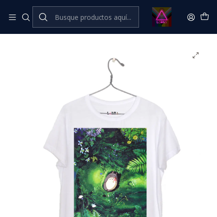
Inicio
Catálogo Classic
Cine Series y TV Classic
Mi Vecino Totoro Ghibli #3