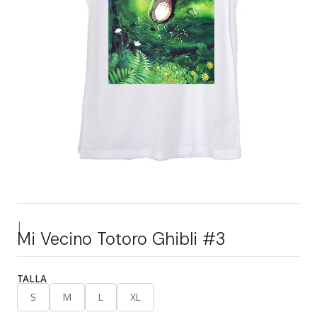
|
Mi Vecino Totoro Ghibli #3
TALLA
S
M
L
XL