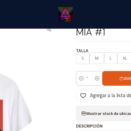
Inicio
Catálogo Classic
Música Classic
MIA #1
|
MIA #1
TALLA
S
M
L
XL
AGR
Cantidad
Agregar a la lista d
Mostrar stock de ubica
DESCRIPCIÓN