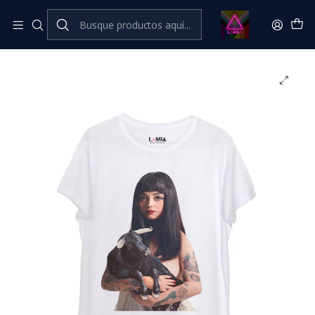
Inicio
Catálogo Classic
Música Classic
Mon Laferte - SEIS #9