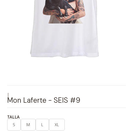
|
Mon Laferte - SEIS #9
TALLA
S
M
L
XL