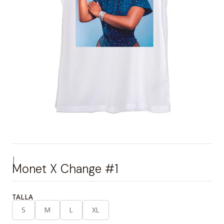
|
Monet X Change #1
TALLA
S
M
L
XL