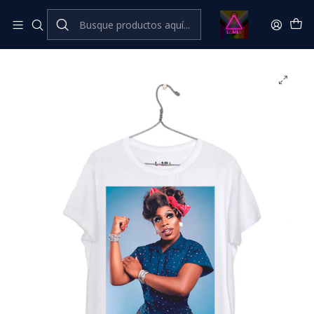
Inicio
Catálogo Classic
LGBTIQANB+ Classic
Monet X Change #1