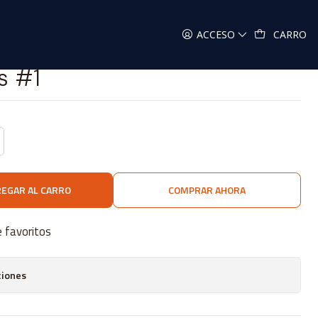
ACCESO
CARRO
s #1
EGAR AL CARRO
COMPRAR AHORA
e favoritos
ciones