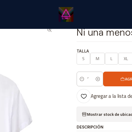
Inicio
Catálogo Classic
Frases Classic
Ni una menos #1
|
Ni una meno
TALLA
S
M
L
XL
AGR
Cantidad
Agregar a la lista d
Mostrar stock de ubica
DESCRIPCIÓN