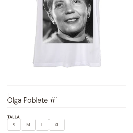
|
Olga Poblete #1
TALLA
S
M
L
XL