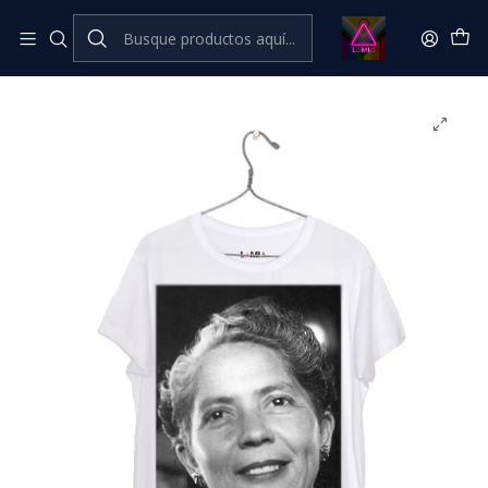
Inicio
Catálogo Classic
⭐ CLÁSICOS LÂMIA⭐ Classic
Olga Poblete #1