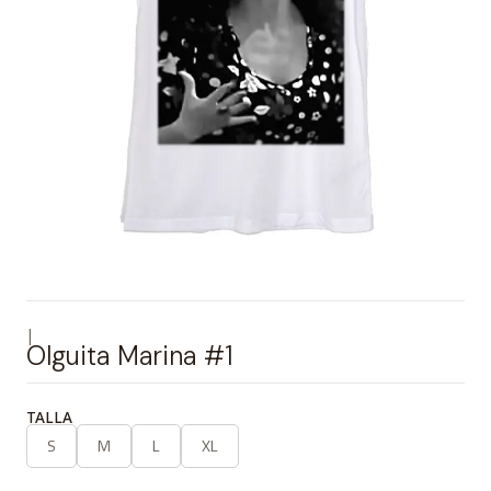
|
Olguita Marina #1
TALLA
S
M
L
XL