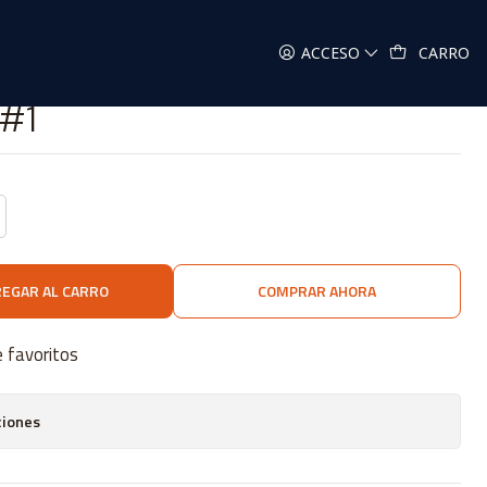
ACCESO
CARRO
 #1
EGAR AL CARRO
COMPRAR AHORA
e favoritos
ciones