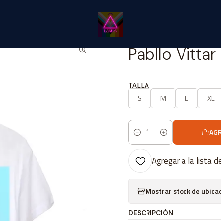
Inicio
Catálogo Classic
Música Classic
Pabllo Vittar #1
|
Pabllo Vittar
TALLA
S
M
L
XL
AGR
Cantidad
Agregar a la lista d
Mostrar stock de ubica
DESCRIPCIÓN