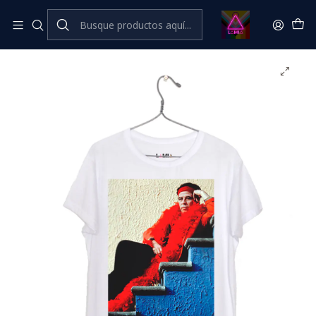
Inicio
💥​ESTRENOS​
Pedro Lemebel #5