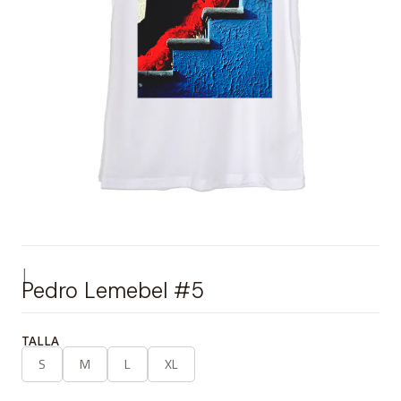
|
Pedro Lemebel #5
TALLA
S
M
L
XL