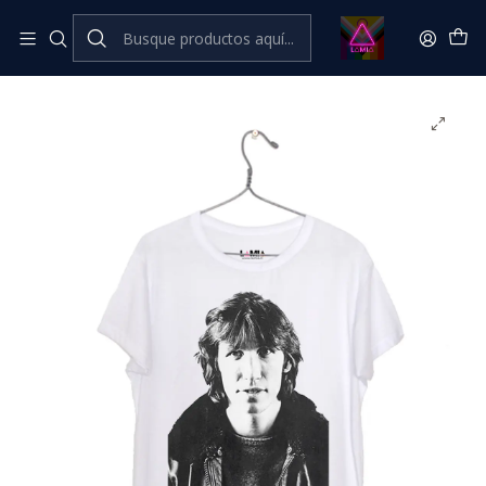
Inicio
Catálogo Classic
Música Classic
Roger Waters - Pink Floyd #8