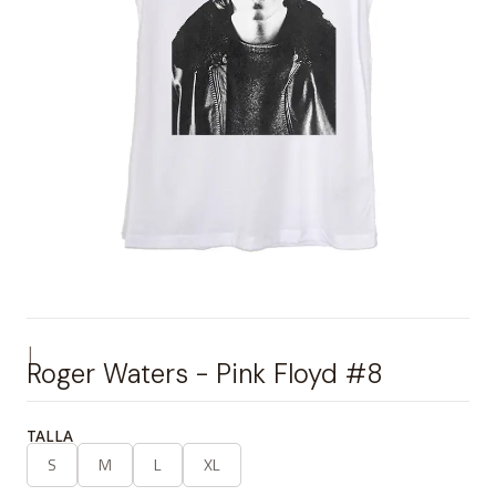
|
Roger Waters - Pink Floyd #8
TALLA
S
M
L
XL