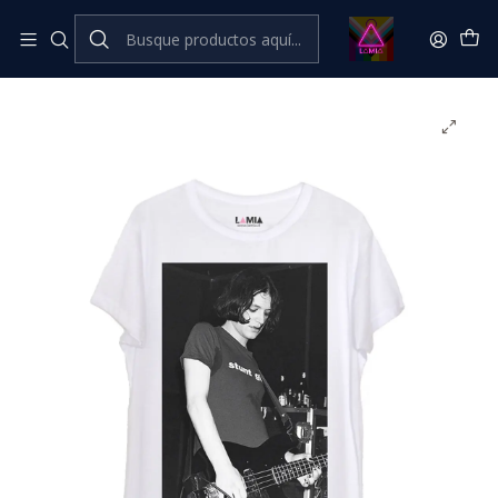
Inicio
Catálogo Classic
Música Classic
Brian Molko - Placebo #9