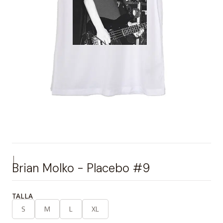
|
Brian Molko - Placebo #9
TALLA
S
M
L
XL