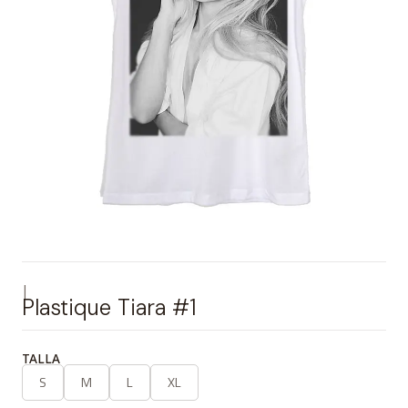
|
Plastique Tiara #1
TALLA
S
M
L
XL