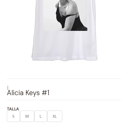
|
Alicia Keys #1
TALLA
S
M
L
XL