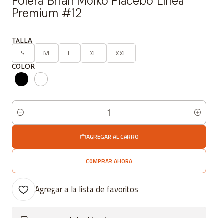
Polera Brian Molko Placebo Línea
Premium #12
TALLA
S
M
L
XL
XXL
COLOR
Cantidad
AGREGAR AL CARRO
COMPRAR AHORA
Agregar a la lista de favoritos