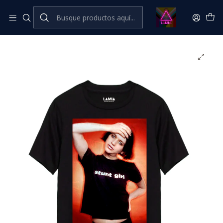
Inicio
Catálogo Premium
Música Premium
Polera Brian Molko Placebo Línea Premium #12