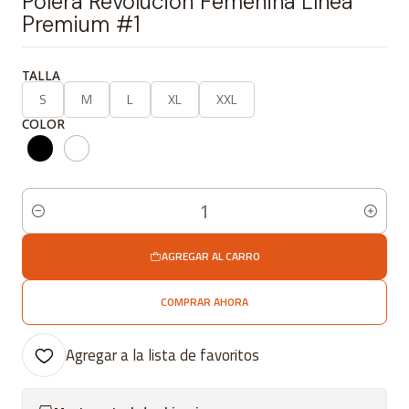
Polera Revolución Femenina Línea
Premium #1
TALLA
S
M
L
XL
XXL
COLOR
Cantidad
AGREGAR AL CARRO
COMPRAR AHORA
Agregar a la lista de favoritos