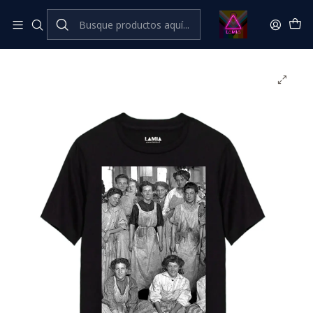
Inicio
Catálogo Premium
Feminismo💜​🔥​ Premium
Polera Revolución Femenina Línea Premium #1